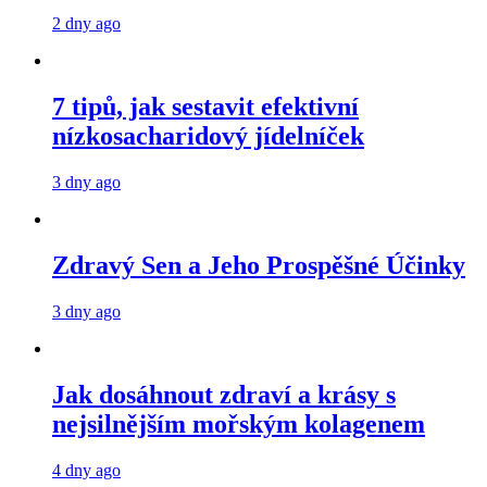
2 dny ago
7 tipů, jak sestavit efektivní
nízkosacharidový jídelníček
3 dny ago
Zdravý Sen a Jeho Prospěšné Účinky
3 dny ago
Jak dosáhnout zdraví a krásy s
nejsilnějším mořským kolagenem
4 dny ago