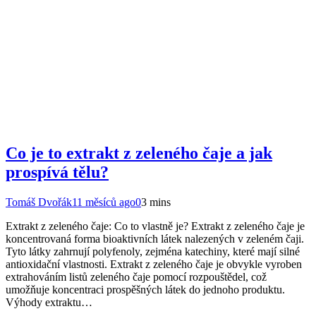
Co je to extrakt z zeleného čaje a jak
prospívá tělu?
Tomáš Dvořák
11 měsíců ago
0
3 mins
Extrakt z zeleného čaje: Co to vlastně je? Extrakt z zeleného čaje je
koncentrovaná forma bioaktivních látek nalezených v zeleném čaji.
Tyto látky zahrnují polyfenoly, zejména katechiny, které mají silné
antioxidační vlastnosti. Extrakt z zeleného čaje je obvykle vyroben
extrahováním listů zeleného čaje pomocí rozpouštědel, což
umožňuje koncentraci prospěšných látek do jednoho produktu.
Výhody extraktu…