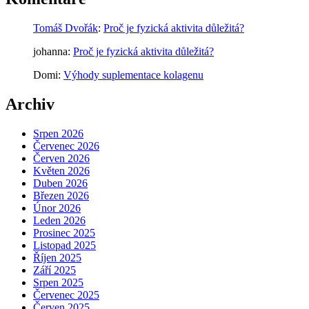
Tomáš Dvořák
:
Proč je fyzická aktivita důležitá?
johanna
:
Proč je fyzická aktivita důležitá?
Domi
:
Výhody suplementace kolagenu
Archiv
Srpen 2026
Červenec 2026
Červen 2026
Květen 2026
Duben 2026
Březen 2026
Únor 2026
Leden 2026
Prosinec 2025
Listopad 2025
Říjen 2025
Září 2025
Srpen 2025
Červenec 2025
Červen 2025