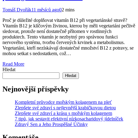
Tomáš Dvořák
11 měsíců ago
0
2 mins
Proč je důležité doplňovat vitamín B12 při vegetariánské stravě?
Vitamín B12 je klíčovým živinou, kterou by měli vegetariáni pečlivě
sledovat, protože není dostatečně přítomen v rostlinných
produktech. Tento vitamín je nezbytný pro správnou funkci
nervového systému, tvorbu červených krvinek a metabolismus.
Vegetariáni, kteří nezískávají dostatečné množství B12 z potravy, se
mohou setkat s nedostatkem, což…
Read More
Hledat
Hledat
Nejnovější příspěvky
Kompletní průvodce mořským kolagenem na pleť
Zlepšete své zdraví s nejlevnější krabičkovou dietou
Zlepšete své zdraví a krásu s mořským kolagenem
7 tipů, jak sestavit efektivní nízkosacharidový jídelníček
Zdravý Sen a Jeho Prospěšné Účinky
Komentáře