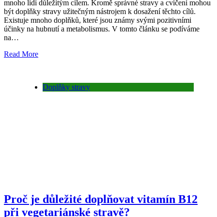
mnoho lidí důležitým cílem. Kromě správné stravy a cvičení mohou
být doplňky stravy užitečným nástrojem k dosažení těchto cílů.
Existuje mnoho doplňků, které jsou známy svými pozitivními
účinky na hubnutí a metabolismus. V tomto článku se podíváme
na…
Read More
Doplňky stravy
Proč je důležité doplňovat vitamín B12
při vegetariánské stravě?